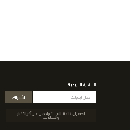
النشرة البريدية
الايميل
اشتراك
انضم إلى قائمتنا البريدية واحصل على آخر الأخبار
والمقالات.